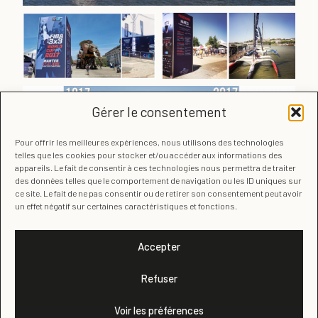
Gérer le consentement
Pour offrir les meilleures expériences, nous utilisons des technologies
telles que les cookies pour stocker et/ou accéder aux informations des
appareils. Le fait de consentir à ces technologies nous permettra de traiter
des données telles que le comportement de navigation ou les ID uniques sur
ce site. Le fait de ne pas consentir ou de retirer son consentement peut avoir
un effet négatif sur certaines caractéristiques et fonctions.
Accepter
Refuser
© Isabelle Keller Design
Voir les préférences
Mentions légales