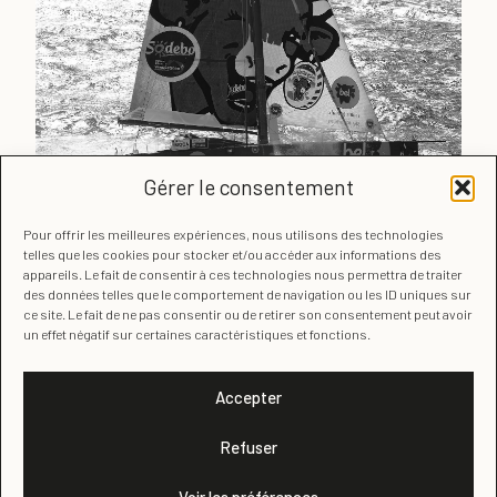
Gérer le consentement
Pour offrir les meilleures expériences, nous utilisons des technologies
IMOCA GROUPE BEL
telles que les cookies pour stocker et/ou accéder aux informations des
Port camargue
/
DECO IMOCA KITO DE PAVANT
appareils. Le fait de consentir à ces technologies nous permettra de traiter
des données telles que le comportement de navigation ou les ID uniques sur
ce site. Le fait de ne pas consentir ou de retirer son consentement peut avoir
un effet négatif sur certaines caractéristiques et fonctions.
Charger plus
Accepter
Refuser
© Isabelle Keller Design
Voir les préférences