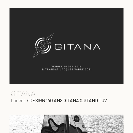
gitana
Lorient
/
DESIGN 140 ANS GITANA & STAND TJV